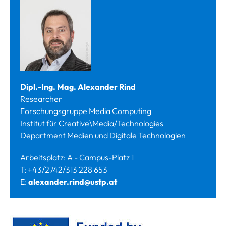
Dipl.-Ing. Mag. Alexander Rind
Researcher
Forschungsgruppe Media Computing
Institut für Creative\Media/Technologies
Department Medien und Digitale Technologien
Arbeitsplatz: A - Campus-Platz 1
T: +43/2742/313 228 653
E:
alexander.rind@ustp.at